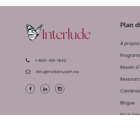
Plan d
À propos
Programm
1-800-461-1842
Besoin d'
info@minterludeh.ca
Ressourc
Carrières
Blogue
Nous joi