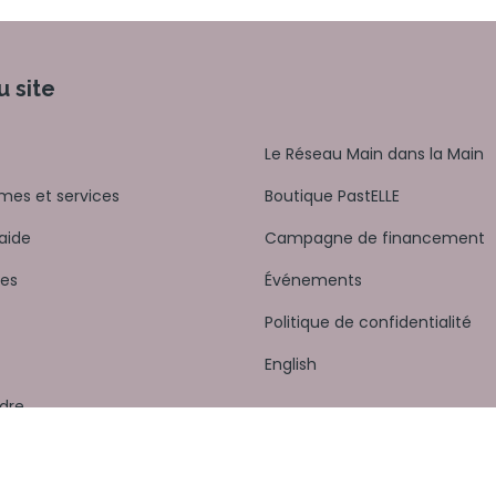
u site
Le Réseau Main dans la Main
es et services
Boutique PastELLE
aide
Campagne de financement
es
Événements
Politique de confidentialité
English
ndre