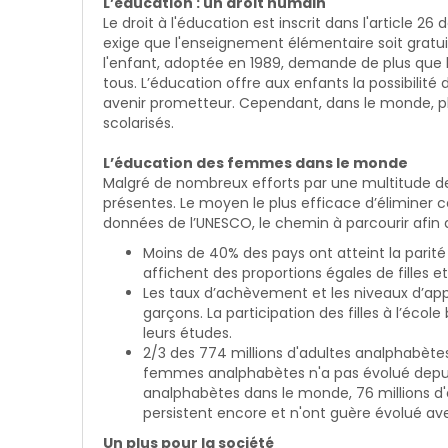
L’éducation : un droit humain
Le droit à l'éducation est inscrit dans l'article 26
exige que l'enseignement élémentaire soit gratuit
l'enfant, adoptée en 1989, demande de plus que 
tous. L’éducation offre aux enfants la possibilité 
avenir prometteur. Cependant, dans le monde, pl
scolarisés.
L’éducation des femmes dans le monde
Malgré de nombreux efforts par une multitude 
présentes. Le moyen le plus efficace d’éliminer ce
données de l’UNESCO, le chemin à parcourir afin d’
Moins de 40% des pays ont atteint la parité
affichent des proportions égales de filles 
Les taux d’achèvement et les niveaux d’appr
garçons. La participation des filles à l’écol
leurs études.
2/3 des 774 millions d'adultes analphabèt
femmes analphabètes n'a pas évolué depuis 
analphabètes dans le monde, 76 millions d
persistent encore et n'ont guère évolué av
Un plus pour la société