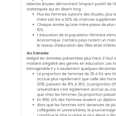
Maintes études démontrent l’impact positif de l’
statistiques qui en disent long :
Plus les femmes suivront des études, plus 
mère sait lire a 50% de chances supplémenta
Chaque année qu’une mère passe de plus à l
10%.
L’éducation de la population féminine stimu
économique. Certains pays notent un manque
le niveau d’éducation des filles était inférie
Au Canada
Malgré les données présentées plus haut, il faut
matière d’égalité des genres en éducation. Les
inimaginable il y a seulement quelques décennie
La proportion de femmes de 25 à 64 ans titul
accrue plus rapidement que celle des homme
2015, passant de 15% à 35%. La proportion d
universitaire s’est également accrue au c
que chez les femmes (la proportion passant
En 1991, 14% des femmes avaient un diplôm
Alors que les femmes sont devenues de pl
collégiales et universitaires, le pourcent
constitue le titre scolaire le plus élevé a d