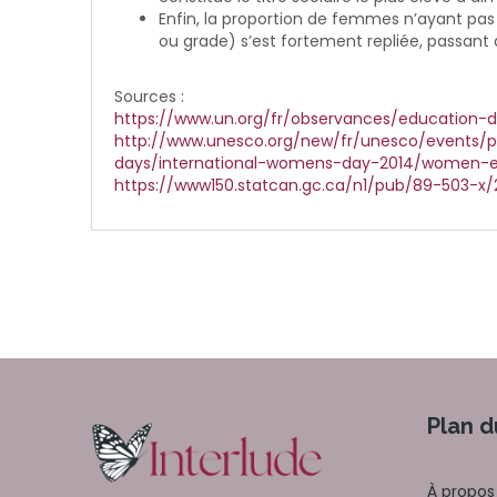
Enfin, la proportion de femmes n’ayant pas d
ou grade) s’est fortement repliée, passant 
Sources :
https://www.un.org/fr/observances/education-
http://www.unesco.org/new/fr/unesco/events/pri
days/international-womens-day-2014/women-e
https://www150.statcan.gc.ca/n1/pub/89-503-x/2
Plan d
À propos