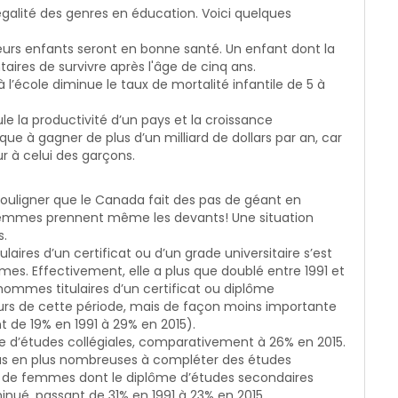
égalité des genres en éducation. Voici quelques
leurs enfants seront en bonne santé. Un enfant dont la
ires de survivre après l'âge de cinq ans.
’école diminue le taux de mortalité infantile de 5 à
le la productivité d’un pays et la croissance
 à gagner de plus d’un milliard de dollars par an, car
ur à celui des garçons.
 souligner que le Canada fait des pas de géant en
 femmes prennent même les devants! Une situation
s.
aires d’un certificat ou d’un grade universitaire s’est
s. Effectivement, elle a plus que doublé entre 1991 et
’hommes titulaires d’un certificat ou diplôme
ours de cette période, mais de façon moins importante
 de 19% en 1991 à 29% en 2015).
e d’études collégiales, comparativement à 26% en 2015.
us en plus nombreuses à compléter des études
age de femmes dont le diplôme d’études secondaires
iminué, passant de 31% en 1991 à 23% en 2015.