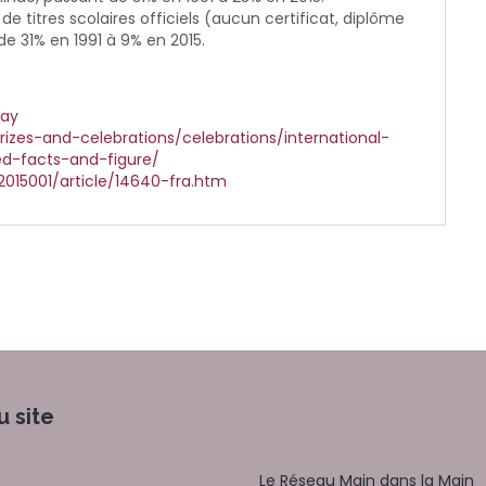
e titres scolaires officiels (aucun certificat, diplôme
de 31% en 1991 à 9% en 2015.
day
zes-and-celebrations/celebrations/international-
d-facts-and-figure/
015001/article/14640-fra.htm
u site
Le Réseau Main dans la Main